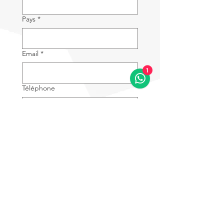
1x câble d'alimentation CA
1x Chargeur de télécommande
Pays
*
1x câble de données USB-C vers USB-C
1x câble de données USB-C vers USB-A
1x hélice de secours CW
1x hélice de secours CCW
Email
*
8x vis de fixation de lame
2x Housse de pagaie
1
1x culbuteur de rechange
1x Sangle de télécommande
Téléphone
1x Étui de protection pour
télécommande
1x tournevis d'entretien
Entreprise / Agence
1x « Guide rapide » et « Guide de
*
l'utilisateur »
Utilisation principale
*
Secteur d'activité
*