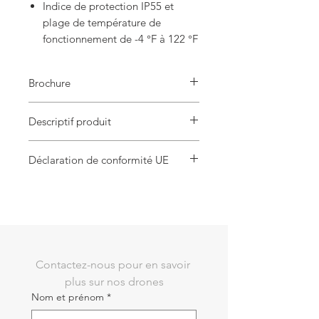
Indice de protection IP55 et
plage de température de
fonctionnement de -4 °F à 122 °F
Brochure
Autel Alpha
Descriptif produit
1x Drone
Déclaration de conformité UE
1x Cardan L35T
3x boules d'amortissement Pan/Tilt
Autel Alpha
1x Housse de protection pour objectif de
cardan
1x Nettoyant pour objectif d'appareil
photo
1x Brosse douce
1x Boule de dépoussiérage
1x couvercle de protection d'interface
Contactez-nous pour en savoir 
PTZ
plus sur nos drones
1x batterie intelligente
Nom et prénom
*
1x Télécommande
1x Chargeur de batterie