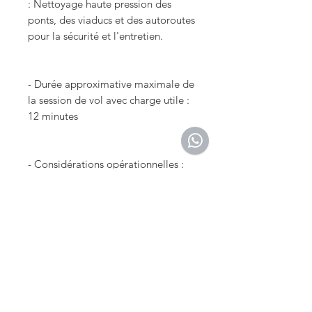
: Nettoyage haute pression des
ponts, des viaducs et des autoroutes
pour la sécurité et l'entretien.
- Durée approximative maximale de
la session de vol avec charge utile :
12 minutes
- Considérations opérationnelles :
vous aurez probablement besoin de
changer de batterie pour les tâches
de nettoyage plus longues.
Pour les opérations plus
importantes et continues, il est
courant de changer les batteries
après chaque vol pour maintenir le
drone opérationnel, ce qui peut