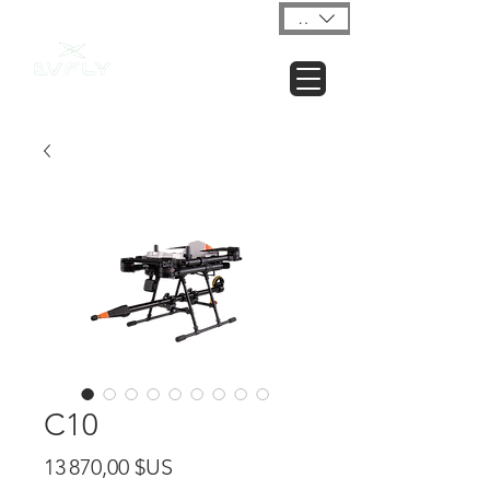
USD ($)
C10
Prix
13 870,00 $US