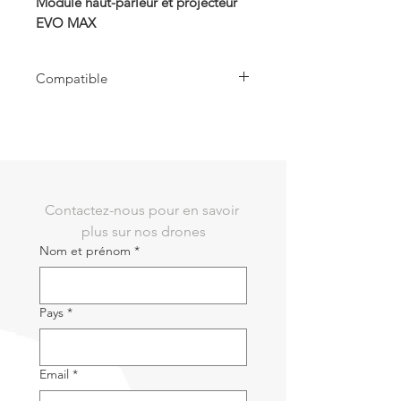
Module haut-parleur et projecteur
EVO MAX
Compatible
Compatible avec EVO MAX Series Drone
Contactez-nous pour en savoir 
plus sur nos drones
Nom et prénom
*
Pays
*
Email
*