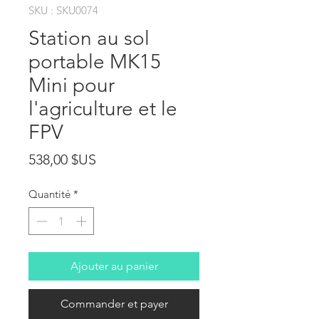
SKU : SKU0074
Station au sol
portable MK15
Mini pour
l'agriculture et le
FPV
Prix
538,00 $US
Quantité
*
Ajouter au panier
Commander et payer