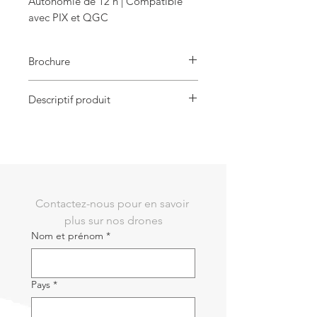
Autonomie de 12 h | Compatible
avec PIX et QGC
Brochure
MK15
Descriptif produit
1 x télécommande agricole MK15
1 x unité de climatisation MK15
1 x caméra MK15 IP67
Contactez-nous pour en savoir 
plus sur nos drones
Nom et prénom
*
Pays
*