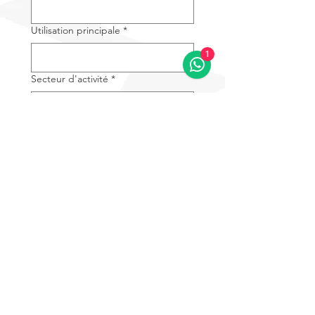
Utilisation principale
*
1
Secteur d'activité
*
Marque de drone actuellement
utilisée
Message
*
En saisissant votre adresse 
e-mail, vous acceptez les 
Termes et Conditions
.
*