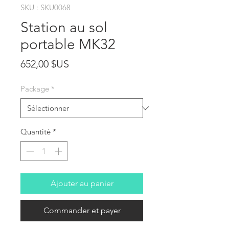
SKU : SKU0068
Station au sol
portable MK32
Prix
652,00 $US
Package
*
Quantité
*
Ajouter au panier
Commander et payer