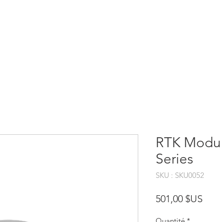
UEIL
NOS DRONES
ASSISTANCE
SERVICES
CO
RTK Modul
Series
SKU : SKU0052
Prix
501,00 $US
Quantité
*