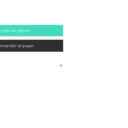
outer au panier
mander et payer
X Series Drone