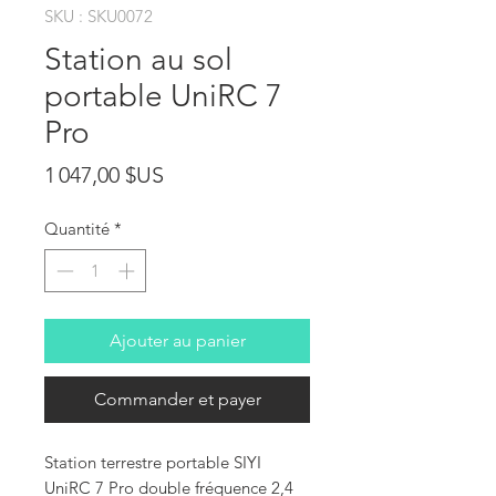
SKU : SKU0072
Station au sol
portable UniRC 7
Pro
Prix
1 047,00 $US
Quantité
*
Ajouter au panier
Commander et payer
Station terrestre portable SIYI
UniRC 7 Pro double fréquence 2,4