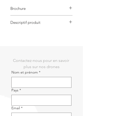
Brochure
UniRC 7
Descriptif produit
1 x Unité au sol UniRC 7
1 x Unité aérienne UniRC 7
Contactez-nous pour en savoir 
plus sur nos drones
Nom et prénom
*
Pays
*
Email
*